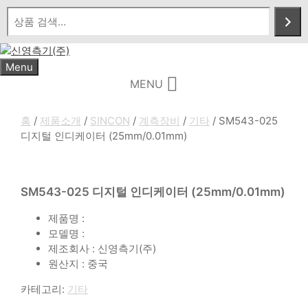
Skip
to
content
Menu
MENU
홈
/
제품소개
/
SINCON
/
계측장비
/
기타
/ SM543-025
디지털 인디케이터 (25mm/0.01mm)
SM543-025 디지털 인디케이터 (25mm/0.01mm)
제품명 :
모델명 :
제조회사 : 신영측기(주)
원산지 : 중국
카테고리:
기타