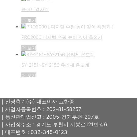
슬랜트경사계
더 보기
PRO2000 디지털 수평 높이 깊이 측정기
더 보기
SY-2151~SY-2156 유리제 온도계
더 보기
｜신영측기(주) 대표이사 고한종
｜사업자등록번호 : 202-81-58257
｜통신판매업신고 : 2005-경기부천-297호
｜사업장주소 : 경기도 부천시 지봉로121번길6
｜대표번호 : 032-345-0123