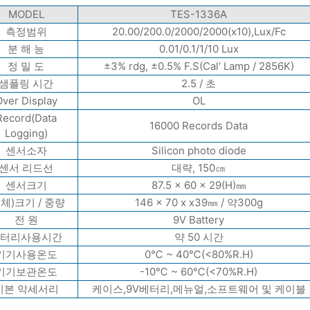
MODEL
TES-1336A
측정범위
20.00/200.0/2000/2000(x10),Lux/Fc
분 해 능
0.01/0.1/1/10 Lux
정 밀 도
±3% rdg, ±0.5% F.S(Cal‘ Lamp / 2856K)
샘플링 시간
2.5 / 초
ver Display
OL
Record(Data
16000 Records Data
Logging)
센서소자
Silicon photo diode
센서 리드선
대략, 150㎝
센서크기
87.5 x 60 x 29(H)㎜
본체)크기 / 중량
146 x 70 x x39㎜ / 약300g
전 원
9V Battery
터리사용시간
약 50 시간
기기사용온도
0℃ ~ 40℃(<80%R.H)
기기보관온도
-10℃ ~ 60℃(<70%R.H)
기본 악세서리
케이스,9V베터리,메뉴얼,소프트웨어 및 케이블