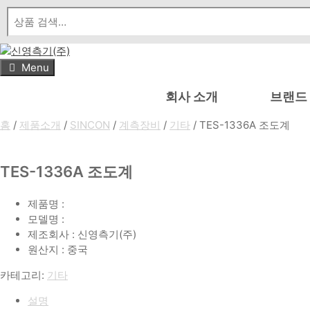
Skip
to
content
Menu
회사 소개
브랜드
홈
/
제품소개
/
SINCON
/
계측장비
/
기타
/ TES-1336A 조도계
TES-1336A 조도계
제품명 :
모델명 :
제조회사 : 신영측기(주)
원산지 : 중국
카테고리:
기타
설명