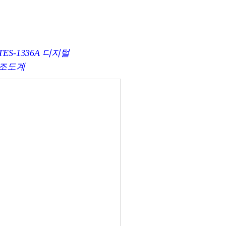
TES-1336A 디지털
조도계