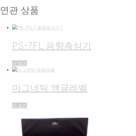
연관 상품
PS-7FL 음향측심기
더 보기
마그네틱 앵글레벨
더 보기