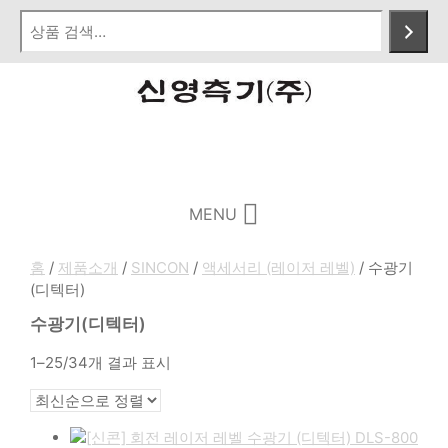
Skip
to
content
Menu
MENU
홈
/
제품소개
/
SINCON
/
액세서리 (레이저 레벨)
/ 수광기
(디텍터)
수광기(디텍터)
최
1–25/34개 결과 표시
신
순
으