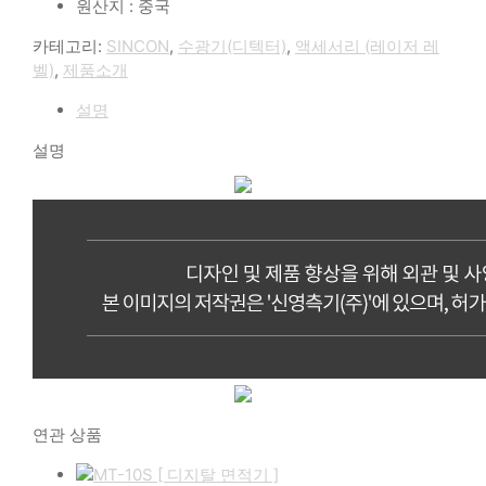
원산지 : 중국
카테고리:
SINCON
,
수광기(디텍터)
,
액세서리 (레이저 레
벨)
,
제품소개
설명
설명
연관 상품