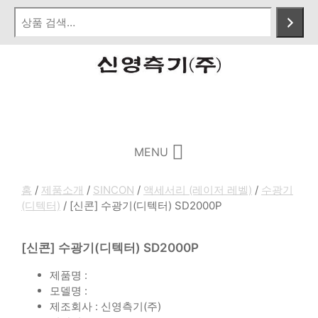
Skip
to
content
Menu
MENU
홈
/
제품소개
/
SINCON
/
액세서리 (레이저 레벨)
/
수광기
(디텍터)
/ [신콘] 수광기(디텍터) SD2000P
[신콘] 수광기(디텍터) SD2000P
제품명 :
모델명 :
제조회사 : 신영측기(주)