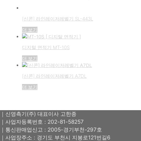
[신콘] 라인레이저레벨기 SL-443L
더 보기
디지털 면적기 MT-10S
더 보기
[신콘] 라인레이저레벨기 A7DL
더 보기
｜신영측기(주) 대표이사 고한종
｜사업자등록번호 : 202-81-58257
｜통신판매업신고 : 2005-경기부천-297호
｜사업장주소 : 경기도 부천시 지봉로121번길6