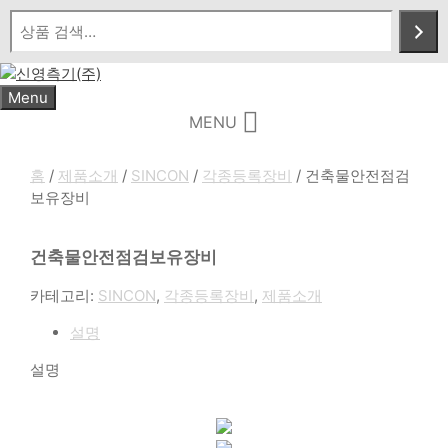
Skip
to
content
Menu
MENU
홈
/
제품소개
/
SINCON
/
각종등록장비
/ 건축물안전점검
보유장비
건축물안전점검보유장비
카테고리:
SINCON
,
각종등록장비
,
제품소개
설명
설명