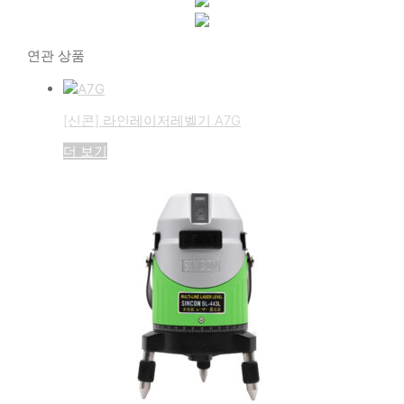
연관 상품
[신콘] 라인레이저레벨기 A7G
더 보기