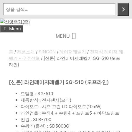
Skip
to
content
Menu
MENU
홈
/
제품소개
/
SINCON
/
레이저레벨기
/
전자식 레이저 레
벨기 - 우주선형
/ [신콘] 라인레이저레벨기 SG-510 (오프
라인)
[신콘] 라인레이저레벨기 SG-510 (오프라인)
모델명 : SG-510
제동방식 : 전자센서(모터)
다이오드 : 샤프 그린 LD 다이오드(10mW)
라인검출 : 수직4 + 수평4 + 포인트5 + 바닥포인트
전원 : SLB-700
수광기(옵션) : SD5000G