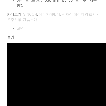
삼각다리(옵션) : 15.875mm, ELT50 다리 이상 사용
권장
카테고리:
SINCON
,
레이저레벨기
,
전자식 레이저 레벨기 -
우주선형
,
제품소개
설명
설명