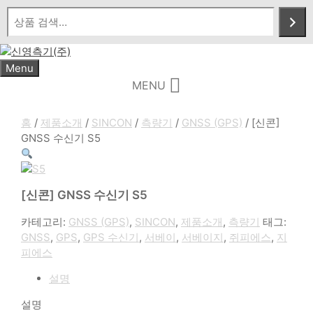
Skip
to
content
Menu
MENU
홈
/
제품소개
/
SINCON
/
측량기
/
GNSS (GPS)
/ [신콘]
GNSS 수신기 S5
[신콘] GNSS 수신기 S5
카테고리:
GNSS (GPS)
,
SINCON
,
제품소개
,
측량기
태그:
GNSS
,
GPS
,
GPS 수신기
,
서베이
,
서베이지
,
쥐피에스
,
지
피에스
설명
설명