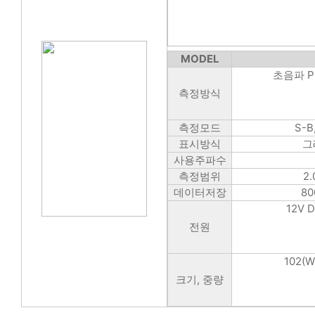
MODEL
초음파 P
측정방식
측정모드
S-B
표시방식
그
사용주파수
측정범위
2
데이터저장
80
12V 
전원
102(W
크기, 중량