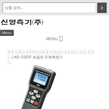
Skip
to
content
Menu
MENU
홈
/
제품소개
/
SINCON
/
계측장비
/
초음파 두께 측정
기
/ AD-3251F 초음파 두께측정기
🔍