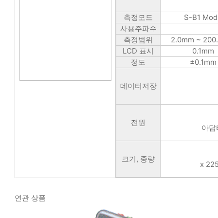
측정모드
S-B1 Mod
사용주파수
측정범위
2.0mm ~ 200
LCD 표시
0.1mm
정도
±0.1mm
데이터저장
전원
아답터
크기, 중량
x 22
연관 상품