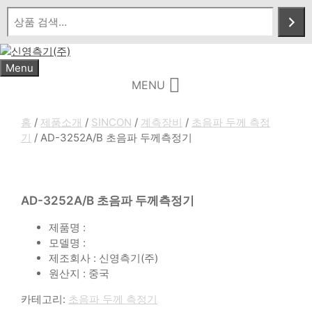
Skip
to
content
Menu
MENU
홈
/
제품소개
/
SINCON
/
계측장비
/
초음파 두께 측정
기
/ AD-3252A/B 초음파 두께측정기
AD-3252A/B 초음파 두께측정기
제품명 :
모델명 :
제조회사 : 신영측기(주)
원산지 : 중국
카테고리:
초음파 두께 측정기