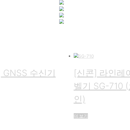
] GNSS 수신기
[신콘] 라인
벨기 SG-710
인)
더 보기