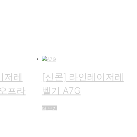
레이저레
[신콘] 라인레이저레
 (오프라
벨기 A7G
더 보기