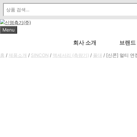
Skip
to
content
Menu
회사 소개
브랜드
홈
/
제품소개
/
SINCON
/
액세서리 (측량기)
/
폴대
/ [신콘] 멀티 연