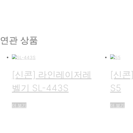
연관 상품
[신콘] 라인레이저레
[신콘
벨기 SL-443S
S5
더 보기
더 보기