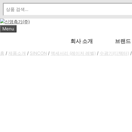
Skip
to
content
Menu
회사 소개
브랜드
홈
/
제품소개
/
SINCON
/
액세서리 (레이저 레벨)
/
수광기(디텍터)