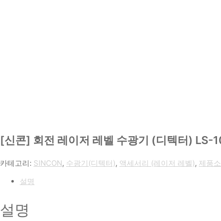
[신콘] 회전 레이저 레벨 수광기 (디텍터) LS-1
카테고리:
SINCON
,
수광기(디텍터)
,
액세서리 (레이저 레벨)
,
제품소
설명
설명