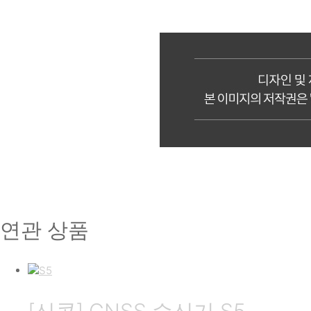
연관 상품
[신콘] GNSS 수신기 S5